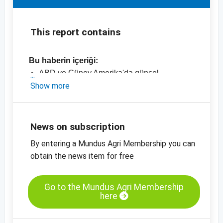
This report contains
Bu haberin içeriği:
ABD ve Güney Amerika'da güncel
Show more
piyasalar
- Batı Avrupa ve Çin'de Talep
- Ticaretin tahminleri ve görüşleri
- Resmi mahsul tahminleri
News on subscription
- Fiyat tabloları, mahsul bakiyeleri, ithalat
By entering a Mundus Agri Membership you can
ve ihracat verileri
obtain the news item for free
- Mundus Ağrı'nın içeriği ile birlikte
- Soya unu ve soya yağı fiyatları
-
Soya unu,kısa vadeli yüklemeler, CBoT,
Go to the Mundus Agri Membership
here
fiyat tablosu
-
Soya fasulyesi, kurutulmuş, kısa vadeli
yüklemeler, CBOT, fiyat tablosu