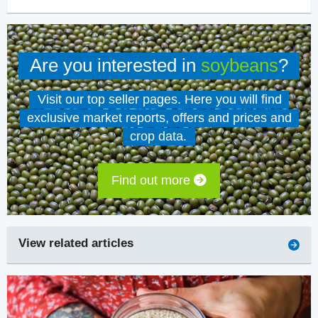
Are you interested in
soybeans
?
Visit our top seller pages. Here you will find
exclusive market reports, offers and prices and
crop data.
Find out more
View related articles