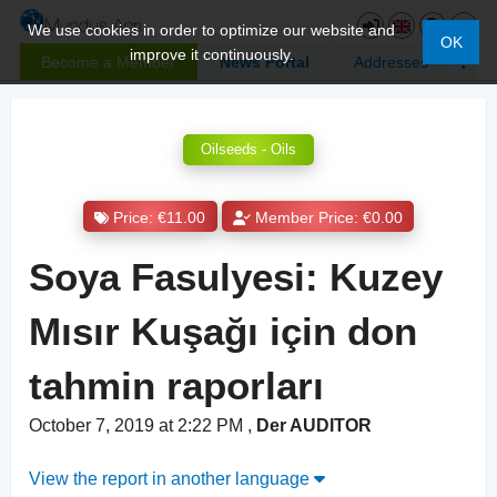
We use cookies in order to optimize our website and
OK
improve it continuously.
Become a Member
News Portal
Addresses
Oilseeds - Oils
Price: €11.00
Member Price: €0.00
Soya Fasulyesi: Kuzey
Mısır Kuşağı için don
tahmin raporları
October 7, 2019 at 2:22 PM
,
Der AUDITOR
View the report in another language