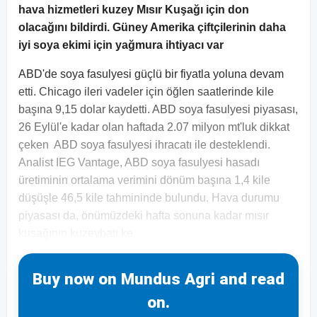
hava hizmetleri kuzey Mısır Kuşağı için don
olacağını bildirdi. Güney Amerika çiftçilerinin daha
iyi soya ekimi için yağmura ihtiyacı var
ABD'de soya fasulyesi güçlü bir fiyatla yoluna devam
etti. Chicago ileri vadeler için öğlen saatlerinde kile
başına 9,15 dolar kaydetti. ABD soya fasulyesi piyasası,
26 Eylül'e kadar olan haftada 2.07 milyon mt'luk dikkat
çeken ABD soya fasulyesi ihracatı ile desteklendi.
Analist IEG Vantage, ABD soya fasulyesi hasadı
üretiminin ortalama verimini dönüm başına 1,4 kile
düşüşle 46,5 kile tahmininde bulundu. Hava durumu
piyasası da, önümüzdeki hafta sonuna kadar mısır
kuşağının kuzeybatı ke
Buy now on Mundus Agri and read
on.