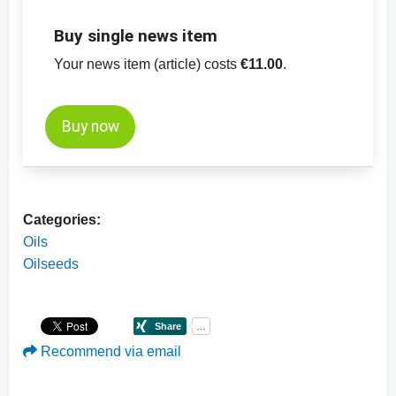
-
Soya yağı, rafine, CBOT, fiyat tablosu
Buy single news item
Your news item (article) costs
€11.00
.
Buy now
Categories:
Oils
Oilseeds
Recommend via email