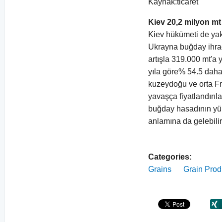
Kaynak:ticaret
Kiev 20,2 milyon mt
Kiev hükümeti de yakı
Ukrayna buğday ihrac
artışla 319.000 mt'a 
yıla göre% 54.5 daha 
kuzeydoğu ve orta Fr
yavaşça fiyatlandırıl
buğday hasadının yük
anlamına da gelebili
Categories:
Grains
Grain Prod