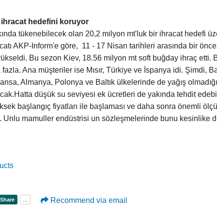
 ihracat hedefini koruyor
nda tükenebilecek olan 20,2 milyon mt'luk bir ihracat hedefi üz
atı AKP-Inform'e göre, 11 - 17 Nisan tarihleri arasında bir önc
yükseldi. Bu sezon Kiev, 18.56 milyon mt soft buğday ihraç etti.
fazla. Ana müşteriler ise Mısır, Türkiye ve İspanya idi. Şimdi, B
ansa, Almanya, Polonya ve Baltık ülkelerinde de yağış olmadığı 
acak.Hatta düşük su seviyesi ek ücretleri de yakında tehdit edeb
sek başlangıç fiyatları ile başlaması ve daha sonra önemli öl
r. Unlu mamuller endüstrisi un sözleşmelerinde bunu kesinlike d
ucts
Recommend via email