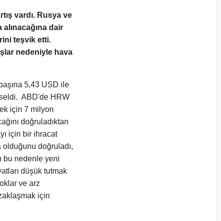
tış vardı. Rusya ve
a alınacağına dair
ni teşvik etti.
ışlar nedeniyle hava
başına 5,43 USD ile
ükseldi. ABD'de HRW
k için 7 milyon
cağını doğruladıktan
 için bir ihracat
a olduğunu doğruladı,
rı bu nedenle yeni
yatları düşük tutmak
oklar ve arz
zaklaşmak için