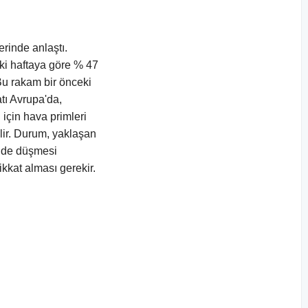
erinde anlaştı.
eki haftaya göre % 47
 Bu rakam bir önceki
atı Avrupa'da,
için hava primleri
ilir. Durum, yaklaşan
çüde düşmesi
ikkat alması gerekir.