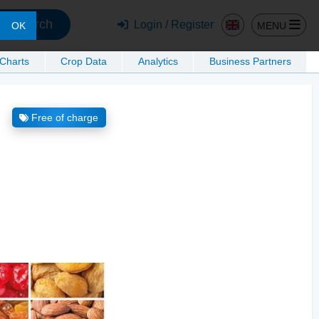
Search
Login / Register
MENU
OK
 Charts
Crop Data
Analytics
Business Partners
Free of charge