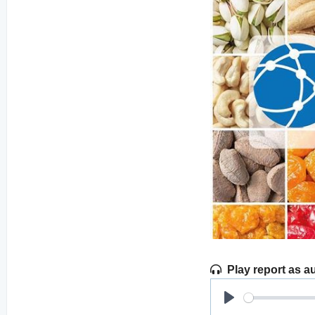
Play report as a
Play