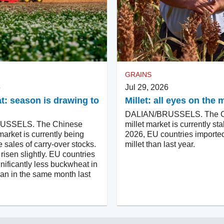
GRAINS
6
Jul 29, 2026
: season is drawing to
Millet: all eyes on th
DALIAN/BRUSSELS. The C
USSELS. The Chinese
millet market is currently sta
arket is currently being
2026, EU countries importe
e sales of carry-over stocks.
millet than last year.
risen slightly. EU countries
nificantly less buckwheat in
han in the same month last