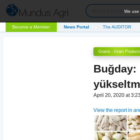
We use c
Become a Member
News Portal
The AUDITOR
Grains - Grain Product
Buğday: İ
yükselt
April 20, 2020 at 3:
View the report in a