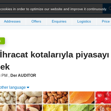
ookies in order to optimize our website and improve it continuously.
Addresses
Offers
Enquiries
Logistics
Price
s
hracat kotalarıyla piyasayı
mek
23 PM
,
Der AUDITOR
nother language