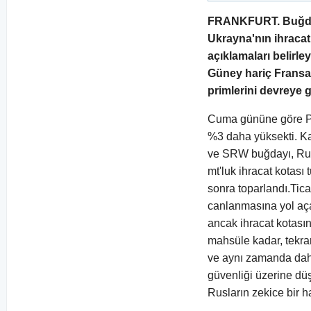
FRANKFURT. Buğday p
Ukrayna'nın ihracat 
açıklamaları belirle
Güney hariç Fransa'
primlerini devreye g
Cuma gününe göre Pa
%3 daha yüksekti. K
ve SRW buğdayı, Rus
mt'luk ihracat kotas
sonra toparlandı.Tica
canlanmasına yol aça
ancak ihracat kotasın
mahsüle kadar, tekrar
ve aynı zamanda daha
güvenliği üzerine dü
Rusların zekice bir h