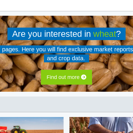
Are you interested in
wheat
?
er pages. Here you will find exclusive market reports
and crop data.
Find out more