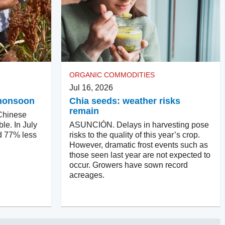
ORGANIC COMMODITIES
Jul 16, 2026
e monsoon
Chia seeds: weather risks
remain
hinese
ble. In July
ASUNCIÓN. Delays in harvesting pose
d 77% less
risks to the quality of this year’s crop.
However, dramatic frost events such as
those seen last year are not expected to
occur. Growers have sown record
acreages.