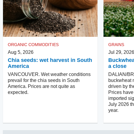
ORGANIC COMMODITIES
GRAINS
Aug 5, 2026
Jul 29, 202
Chia seeds: wet harvest in South
Buckwheat
America
a close
VANCOUVER. Wet weather conditions
DALIAN/BR
prevail for the chia seeds in South
buckwheat m
America. Prices are not quite as
driven by th
expected.
Prices have 
imported sig
July 2026 t
year.