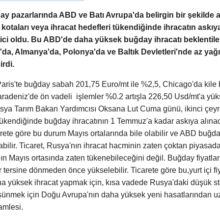
azarlarında ABD ve Batı Avrupa'da belirgin bir şekilde ar
kotaları veya ihracat hedefleri tükendiğinde ihracatın askıy
yici oldu. Bu ABD'de daha yüksek buğday ihracatı beklentileri
da, Almanya'da, Polonya'da ve Baltık Devletleri'nde az yağ
irdi.
ris'te buğday sabah 201,75 Euro/mt ile %2,5, Chicago'da kile 
aradeniz'de ön vadeli işlemler %0.2 artışla 226,50 Usd/mt'a y
ya Tarım Bakan Yardımcısı Oksana Lut Cuma günü, ikinci çeyre
ı tükendiğinde buğday ihracatının 1 Temmuz'a kadar askıya alına
rete göre bu durum Mayıs ortalarında bile olabilir ve ABD buğdayı
bilir. Ticaret, Rusya'nın ihracat hacminin zaten çoktan piyasad
ın Mayıs ortasında zaten tükenebileceğini değil. Buğday fiyatla
 tersine dönmeden önce yükselebilir. Ticarete göre bu,yurt içi fi
 yüksek ihracat yapmak için, kısa vadede Rusya'daki düşük st
şünmek için Doğu Avrupa'nın daha yüksek yeni hasatlarından u
amlesi.