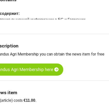
 содержит:
овление рыночной информации о ЕС и Германии
ыночные цены
а масло, EXW Польша
ливочное масло, EXW, Германия
ые графики цен
scription
undus Agri Membership you can obtain the news item for free
undus Agri Membership here
ews item
article) costs
€11.00
.