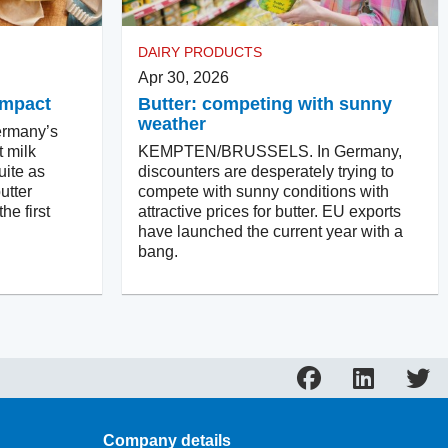
DAIRY PRODUCTS
Apr 30, 2026
impact
Butter: competing with sunny
weather
rmany’s
t milk
KEMPTEN/BRUSSELS. In Germany,
uite as
discounters are desperately trying to
utter
compete with sunny conditions with
he first
attractive prices for butter. EU exports
have launched the current year with a
bang.
Company details