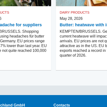
DUCTS
DAIRY PRODUCTS
6
May 28, 2026
eadache for suppliers
Butter: heatwave with 
RUSSELS. Shopping
KEMPTEN/BRUSSELS. Ge
using headaches für butter
current heatwave will impac
n Germany. EU prices range
arrivals. EU prices are not q
47% lower than last year. EU
attractive as in the US. EU b
e not quite reached 100,000
exports reached a record in t
quarter of 2026.
schland GmbH
Contacts