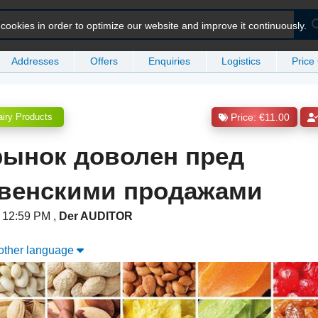
ookies in order to optimize our website and improve it continuously.
Addresses
Offers
Enquiries
Logistics
Price
iry Products
Price: €11.00
рынок доволен пред
венскими продажами
t 12:59 PM
,
Der AUDITOR
nother language