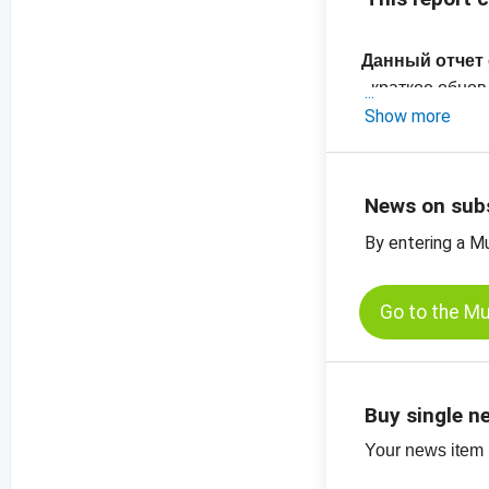
Данный отчет
- краткое обн
- последние р
Show more
-
график цен н
-
график цен, с
-
дополнительн
News on sub
By entering a M
Go to the M
Buy single n
Your news item (