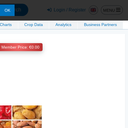
Search
Login / Register
MENU
OK
 Charts
Crop Data
Analytics
Business Partners
Member Price: €0.00