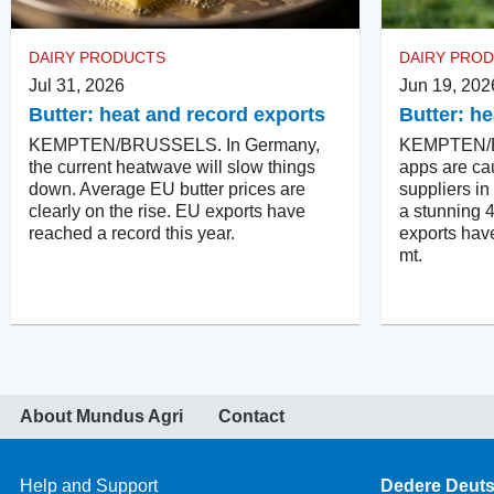
DAIRY PRODUCTS
DAIRY PRO
Jul 31, 2026
Jun 19, 202
Butter: heat and record exports
Butter: h
KEMPTEN/BRUSSELS. In Germany,
KEMPTEN/B
the current heatwave will slow things
apps are ca
down. Average EU butter prices are
suppliers i
clearly on the rise. EU exports have
a stunning 
reached a record this year.
exports hav
mt.
About Mundus Agri
Contact
Help and Support
Dedere Deut