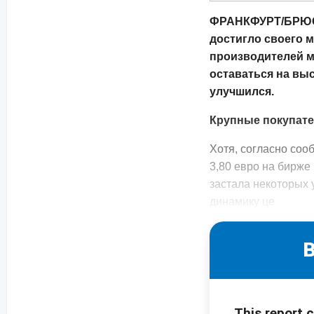
ФРАНКФУРТ/БРЮСС
достигло своего 
производителей м
оставаться на вы
улучшился.
Крупные покупате
Хотя, согласно соо
3,80 евро на бирже
застала некоторых 
динамику це
B
This report 