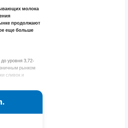
бывающих молока
нения
рынке продолжают
бре еще больше
до уровня 3,72-
розничным рынком
ки сливок и
n.