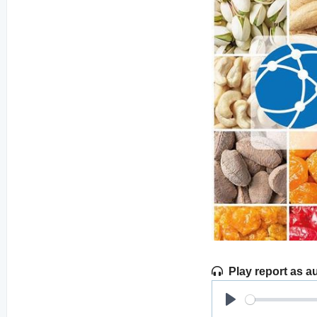
Play report as a
Play