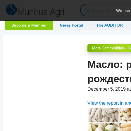
We use c
Become a Member
News Portal
The AUDITOR
More Commodities - Da
Масло: 
рождест
December 5, 2019 a
View the report in a