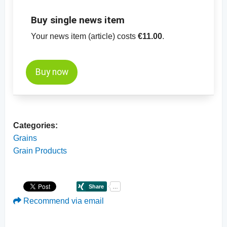
-
Ценовой график кукурузы, желтой, 99.5%
Buy single news item
чистота, MATIF
Your news item (article) costs
€11.00
.
-
Ценовой график кукурузы,
кратковременные поставки, CBOT
Buy now
Categories:
Grains
Grain Products
Recommend via email