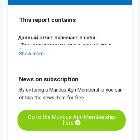
This report contains
Данный отчет включает в себя:
- Текущая информация о рынке сбыта в
США, Аргентине, Бразилии, ЮАР,
Show more
Черноморском регионе и ЕС
- Спрос в Западной Европе и Китае
- Оценки и мнения специалистов отрасли.
News on subscription
- Официальные оценки урожая
By entering a Mundus Agri Membership you can
- Диаграммы цен, балансы
obtain the news item for free
сельскохозяйственных культур и данные по
импорту и экспорту
- Эксклюзивный контент от Mundus Agri
Go to the Mundus Agri Membership
here
- цены на зерновые кукурузу
- Графики цен на наличном рынке
Франции, Голландии и Германии