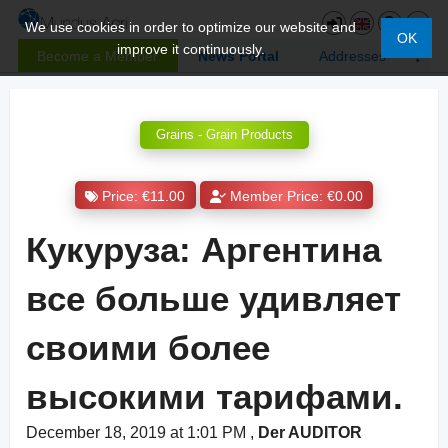
We use cookies in order to optimize our website and
OK
improve it continuously.
Become a Member
News Portal
Addresses
Grains - Grain Products
Price: €11.00
Member Price: €0.00
Кукуруза: Аргентина
все больше удивляет
своими более
высокими тарифами.
December 18, 2019 at 1:01 PM
,
Der AUDITOR